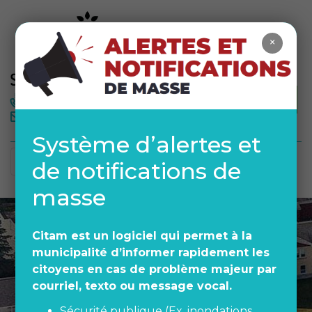
×
MÉTÉO
450 378-1942
Système d’alertes et
de notifications de
masse
Citam est un logiciel qui permet à la
municipalité d’informer rapidement les
citoyens en cas de problème majeur par
courriel, texto ou message vocal.
Sécurité publique (Ex. inondations,