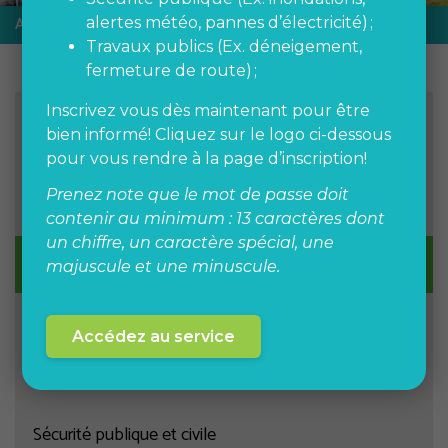
Accueil
Gestion financière
alertes météo, pannes d’électricité) ;
Travaux publics (Ex. déneigement,
fermeture de route) ;
Inscrivez vous dès maintenant pour être
SERVICES AUX CITOYENS
bien informé! Cliquez sur le logo ci-dessous
pour vous rendre à la page d’inscription!
Prenez note que le mot de passe doit
Hôtel de ville
contenir au minimum : 13 caractères dont
un chiffre, un caractère spécial, une
Gestion financière
majuscule et une minuscule.
Travaux publics
Accédez au service
MRC
Sécurité publique et civile