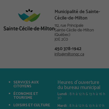
Municipalité de Sainte-
Cécile-de-Milton
112, rue Principale
Sainte-Cécile-de-Milton
(Québec)
J0E 2C0
450 378-1942
info@miltonqc.ca
Heures d'ouverture
SERVICES AUX
CITOYENS
du bureau municipal
ÉCONOMIE ET
Lundi
: 8 h à 12 h & 13 h à 16 h
TOURISME
30
LOISIRS ET CULTURE
Mardi
: 8 h à 12 h & 13 h à 17 h