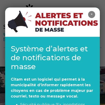
×
MÉTÉO
450 378-1942
Système d’alertes et
de notifications de
masse
Citam est un logiciel qui permet à la
municipalité d’informer rapidement les
citoyens en cas de problème majeur par
courriel, texto ou message vocal.
Sécurité publique (Ex. inondations,