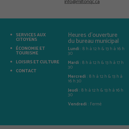
info@miltonqc.ca
Heures d'ouverture
SERVICES AUX
CITOYENS
du bureau municipal
ÉCONOMIE ET
Lundi
: 8 h à 12 h & 13 h à 16 h
TOURISME
30
LOISIRS ET CULTURE
Mardi
: 8 h à 12 h & 13 h à 17 h
30
CONTACT
Mercredi
: 8 h à 12 h & 13 h à
16 h 30
Jeudi
: 8 h à 12 h & 13 h à 16 h
30
Vendredi
: Fermé