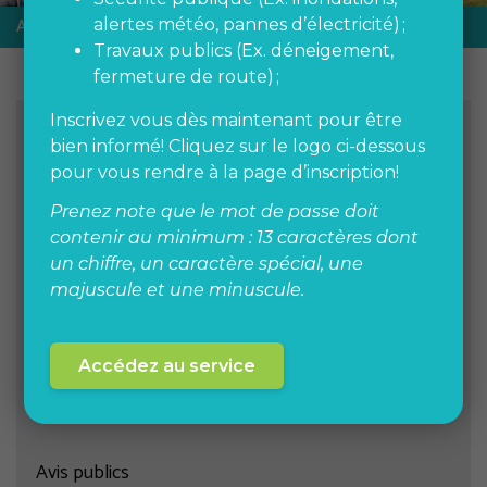
Accueil
Règlements municipaux
alertes météo, pannes d’électricité) ;
Travaux publics (Ex. déneigement,
fermeture de route) ;
Inscrivez vous dès maintenant pour être
MUNICIPALITÉ
bien informé! Cliquez sur le logo ci-dessous
pour vous rendre à la page d’inscription!
Prenez note que le mot de passe doit
Élections municipales 2025
contenir au minimum : 13 caractères dont
un chiffre, un caractère spécial, une
Mot du maire
majuscule et une minuscule.
Emplois et bénévolat
Accédez au service
Conseil municipal
Avis publics