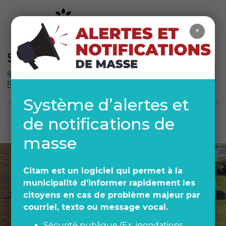
×
MÉTÉO
450 378-1942
Système d’alertes et
de notifications de
masse
Citam est un logiciel qui permet à la
municipalité d’informer rapidement les
citoyens en cas de problème majeur par
courriel, texto ou message vocal.
Sécurité publique (Ex. inondations,