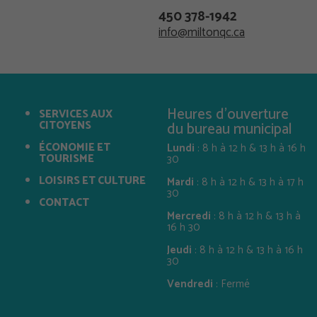
450 378-1942
info@miltonqc.ca
Heures d'ouverture
SERVICES AUX
CITOYENS
du bureau municipal
ÉCONOMIE ET
Lundi
: 8 h à 12 h & 13 h à 16 h
TOURISME
30
LOISIRS ET CULTURE
Mardi
: 8 h à 12 h & 13 h à 17 h
30
CONTACT
Mercredi
: 8 h à 12 h & 13 h à
16 h 30
Jeudi
: 8 h à 12 h & 13 h à 16 h
30
Vendredi
: Fermé