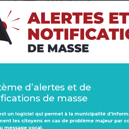
DE BÉNÉVOLAT
PENSER ET AGIR « FAMILLE »
ICI… MOI, JE LE VIS !
Les familles et les aînés sont la pierre angulaire d
Par sa politique familiale et des aînés, la Municip
son engagement à mettre la famille et les aînés 
de développement.
Le conseil municipal de Sainte-Cécile-de-Milton s’
tème d’alertes et de
les actions stratégiques qui amélioreront la qualit
miltonnais. Dans l’instauration d’une municipalité a
ifications de masse
municipal accorde beaucoup d’importance à la fois
st un logiciel qui permet à la municipalité d’inform
ualités
ment les citoyens en cas de problème majeur par cou
ou message vocal.