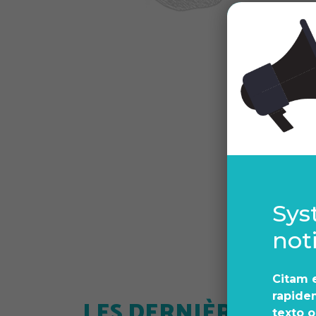
Sys
not
Citam e
act
rapide
LES DERNIÈRES
texto 