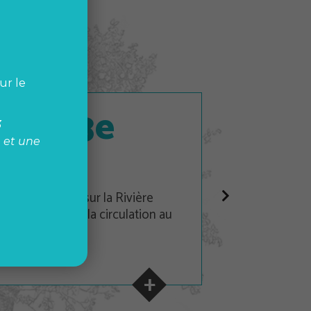
ur le
e du 3e
3
e et une
u pont P-06973 sur la Rivière
 sera fermé à la circulation au
…
+