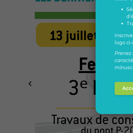
Sé
d’é
Tr
Inscriv
logo ci
és
Prenez 
caractè
minuscu
Accé
s.Votre
ie qui