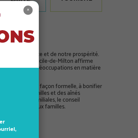
×
e notre croissance et de notre prospérité.
alité de Sainte-Cécile-de-Milton affirme
au cœur de ses préoccupations en matière
engage ainsi, de façon formelle, à bonifier
é de vie des familles et des aînés
ux couleurs familiales, le conseil
 aux aînés et aux familles.
er
rriel,