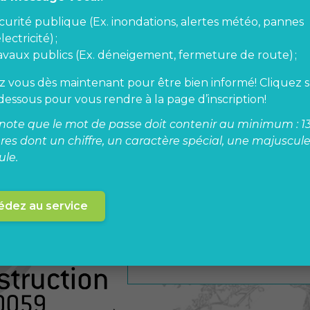
curité publique (Ex. inondations, alertes météo, pannes
lectricité) ;
avaux publics (Ex. déneigement, fermeture de route) ;
ez vous dès maintenant pour être bien informé! Cliquez s
-dessous pour vous rendre à la page d’inscription!
Fermetur
note que le mot de passe doit contenir au minimum : 1
res dont un chiffre, un caractère spécial, une majuscul
Rang Est
le.
🚧 Avis de travaux – Travaux a
dez au service
Mawcook Le chemin 3e Rang Est
niveau du pont P-06973, du 13