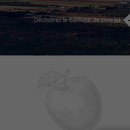
Découvrez le bonheur de vivre
ici
[lm_show_events type_jours="lettre"
taille="mini"]